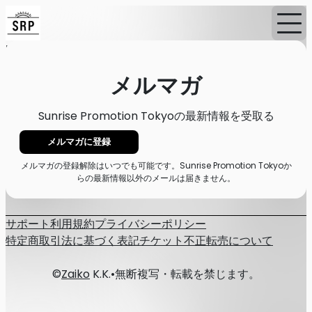
Home
ニュース
メルマガ
メルマガ
Sunrise Promotion Tokyoの最新情報を受取る
メルマガに登録
メルマガの登録解除はいつでも可能です。Sunrise Promotion Tokyoか
らの最新情報以外のメールは届きません。
サポート
利用規約
プライバシーポリシー
特定商取引法に基づく表記
チケット不正転売について
©
Zaiko
K.K.
•
無断複写・転載を禁じます。